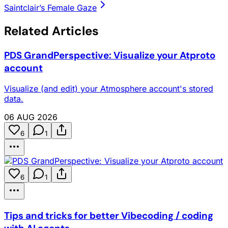
Saintclair’s Female Gaze
Related Articles
PDS GrandPerspective: Visualize your Atproto
account
Visualize (and edit) your Atmosphere account's stored
data.
06 AUG 2026
6
1
6
1
Tips and tricks for better Vibecoding / coding