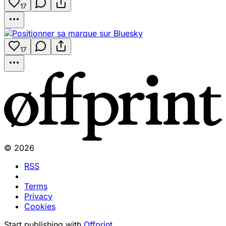
17
17
© 2026
RSS
Terms
Privacy
Cookies
Start publishing with
Offprint
.